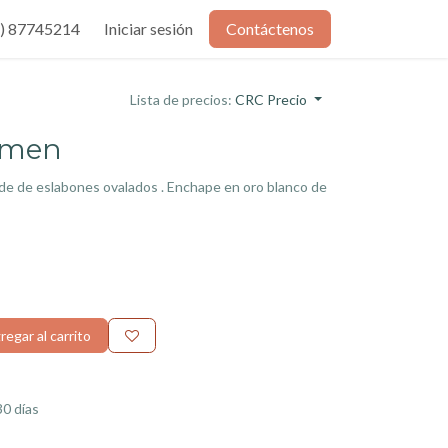
) 87745214
Iniciar sesión
Contáctenos
Lista de precios:
CRC Precio
rmen
de de eslabones ovalados . Enchape en oro blanco de
egar al carrito
30 días