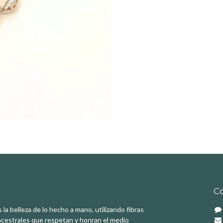
C
a belleza de lo hecho a mano, utilizando fibras
ncestrales que respetan y honran el medio