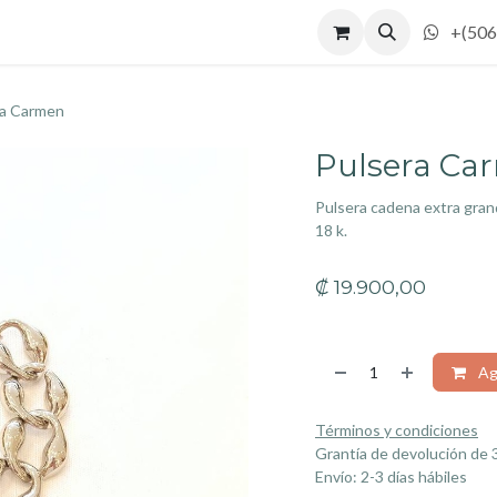
ajadoras
Blog
Nosotros
Eventos
Cita
+(506
ra Carmen
Pulsera Ca
Pulsera cadena extra gran
18 k.
₡
19.900,00
Agr
Términos y condiciones
Grantía de devolución de 
Envío: 2-3 días hábiles