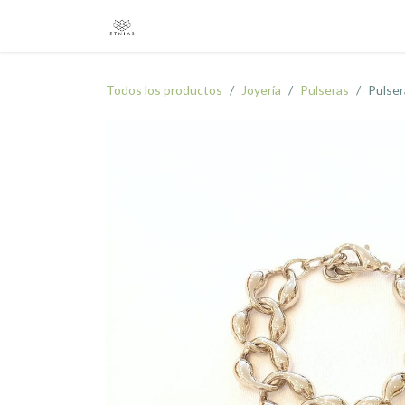
Ir al contenido
Inicio
Boutique
Marcas
Emb
Todos los productos
Joyería
Pulseras
Pulse