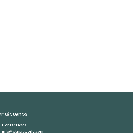
ontáctenos
Contáctenos
info@etniasworld.com