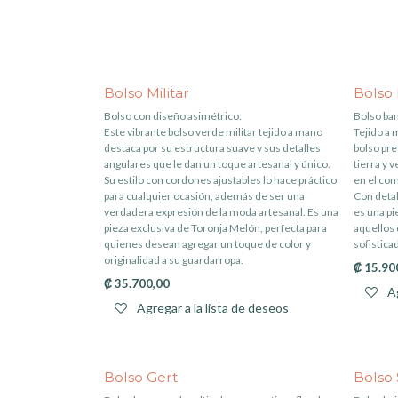
Bolso Militar
Bolso
Bolso con diseño asimétrico:
Bolso ba
Este vibrante bolso verde militar tejido a mano
Tejido a 
destaca por su estructura suave y sus detalles
bolso pre
angulares que le dan un toque artesanal y único.
tierra y v
Su estilo con cordones ajustables lo hace práctico
en el com
para cualquier ocasión, además de ser una
Con detal
verdadera expresión de la moda artesanal. Es una
es una pi
pieza exclusiva de Toronja Melón, perfecta para
aquellos 
quienes desean agregar un toque de color y
sofistica
originalidad a su guardarropa.
₡
15.90
₡
35.700,00
Ag
Agregar a la lista de deseos
Bolso Gert
Bolso