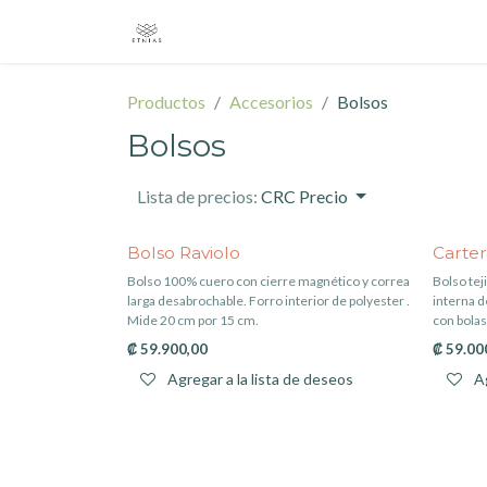
Ir al contenido
Inicio
Boutique
Marcas
Emb
Productos
Accesorios
Bolsos
Bolsos
Lista de precios:
CRC Precio
Bolso Raviolo
Carter
Bolso 100% cuero con cierre magnético y correa
Bolso tej
larga desabrochable. Forro interior de polyester .
interna d
Mide 20 cm por 15 cm.
con bola
₡
59.900,00
₡
59.00
Agregar a la lista de deseos
Ag