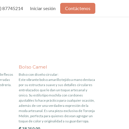
) 87745214
Iniciar sesión
Contáctenos
Bolso Camel
de flecos
Bolso con diseño circular:
orradas
Este vibrante bolso amarillo tejido a mano destaca
edrería.
por su estructura suave y sus detalles circulares
entrelazados que le dan un toque artesanal y
único. Su estilo tipo mochila con cordones
ajustables lo hace práctico para cualquier ocasión,
además de ser una verdadera expresión de la
moda artesanal. Es una pieza exclusiva de Toronja
Melón, perfecta para quienes desean agregar un
toque de color y originalidad a su guardarropa.
₡
38.250,00