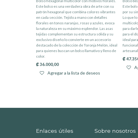
Bolso hexagonal multicolor con motivos florales.
Bolso bei
Este bolso es una verdadera obra de arte con su
Este bols
patrón hexagonal que combina colores vibrantes
por su si
en cada sección. Tejido a mano con detalles
Lo que lo
florales en tonos naranjas, rosas y azules, evoca
multicolo
la naturaleza en su máximo esplendor. Las asas
para darl
tejidas complementan su estructura sólida y su
para el d
exclusivo diseño lo convierte en un accesorio
ideal par
destacado de la colección de Toronja Melón, ideal
funcional
para quienes buscan un bolso llamativo y lleno de
artesanal
color.
₡
47.35
₡
36.000,00
Ag
Agregar a la lista de deseos
Enlaces útiles
Sobre nosotros