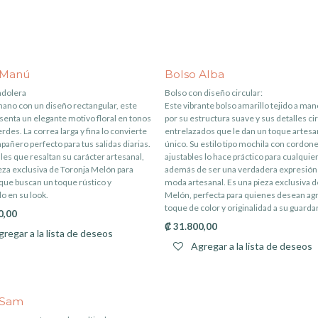
 Manú
Bolso Alba
ndolera
Bolso con diseño circular:
mano con un diseño rectangular, este
Este vibrante bolso amarillo tejido a ma
senta un elegante motivo floral en tonos
por su estructura suave y sus detalles ci
erdes. La correa larga y fina lo convierte
entrelazados que le dan un toque artesa
pañero perfecto para tus salidas diarias.
único. Su estilo tipo mochila con cordon
les que resaltan su carácter artesanal,
ajustables lo hace práctico para cualquie
eza exclusiva de Toronja Melón para
además de ser una verdadera expresión 
que buscan un toque rústico y
moda artesanal. Es una pieza exclusiva d
do en su look.
Melón, perfecta para quienes desean ag
toque de color y originalidad a su guarda
0,00
₡
31.800,00
regar a la lista de deseos
Agregar a la lista de deseos
 Sam